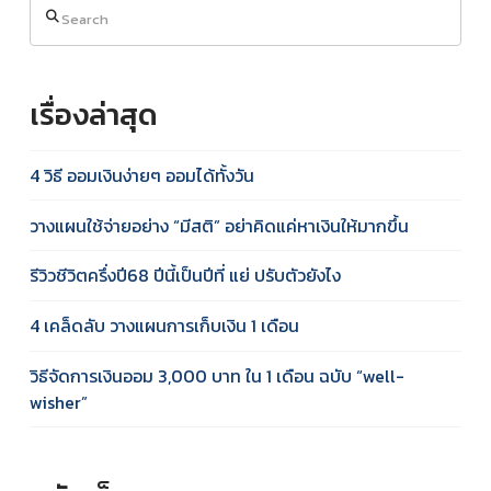
Search
เรื่องล่าสุด
4 วิธี ออมเงินง่ายๆ ออมได้ทั้งวัน
วางแผนใช้จ่ายอย่าง “มีสติ” อย่าคิดแค่หาเงินให้มากขึ้น
รีวิวชีวิตครึ่งปี68 ปีนี้เป็นปีที่ แย่ ปรับตัวยังไง
4 เคล็ดลับ วางแผนการเก็บเงิน 1 เดือน
วิธีจัดการเงินออม 3,000 บาท ใน 1 เดือน ฉบับ “well-
wisher”