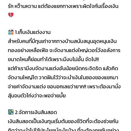
รัก หว๊านหวาน แต่ต้องแยกทางเพราะผิดใจกันเรื่องเงิน
1.เก็บเงินแต่งงาน
สำหรับคนที่มีทุนเก่าจากทางบ้านสนับสนุนอุดหนุนเงิน
ทองอย่างเหลือเฟือ จะจัดงานแต่งใหญ่เวอร์วังอลังการ
ขนาดไหนก็ย่อมทำได้เพราะมีงบไม่อั้น จัดไป!!
แต่ถ้าเรามีงบจัดงานแต่งอันน้อยนิดกระจิดริด แล้วคิด
จัดงานใหญ่โต วาดฝันไว้ว่าจะนำเงินในซองของแขกมา
จ่ายค่าจัดงานแต่ง ขอบอกเลยว่ายาก!! เพราะต้องมานั่ง
ลุ้นจนตัวโก่งว่าจะพอจ่ายมั้ย
2.จัดการเงินสินสอด
เงินสินสอดเป็นเงินทุนเริ่มต้นของชีวิตที่จะต้องช่วยกัน
คิดว่าจะนำไปใช้ประโยชน์อะไรบ้าง ที่จะต้องคุยกันอย่าง