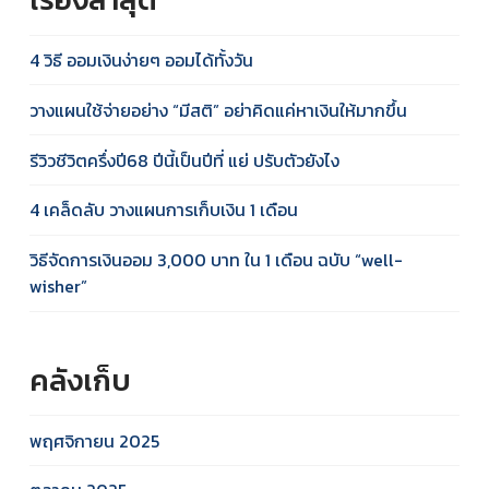
4 วิธี ออมเงินง่ายๆ ออมได้ทั้งวัน
วางแผนใช้จ่ายอย่าง “มีสติ” อย่าคิดแค่หาเงินให้มากขึ้น
รีวิวชีวิตครึ่งปี68 ปีนี้เป็นปีที่ แย่ ปรับตัวยังไง
4 เคล็ดลับ วางแผนการเก็บเงิน 1 เดือน
วิธีจัดการเงินออม 3,000 บาท ใน 1 เดือน ฉบับ “well-
wisher”
คลังเก็บ
พฤศจิกายน 2025