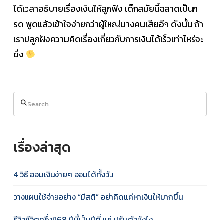
ได้เวลาอธิบายเรื่องเงินให้ลูกฟัง เด็กสมัยนี้ฉลาดเป็นก
รด พูดแล้วเข้าใจง่ายกว่าผู้ใหญ่บางคนเสียอีก ดังนั้น ถ้า
เราปลูกฝังความคิดเรื่องเกี่ยวกับการเงินได้เร็วเท่าไหร่จะ
ยิ่ง
Search
เรื่องล่าสุด
4 วิธี ออมเงินง่ายๆ ออมได้ทั้งวัน
วางแผนใช้จ่ายอย่าง “มีสติ” อย่าคิดแค่หาเงินให้มากขึ้น
รีวิวชีวิตครึ่งปี68 ปีนี้เป็นปีที่ แย่ ปรับตัวยังไง