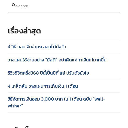
Search
เรื่องล่าสุด
4 วิธี ออมเงินง่ายๆ ออมได้ทั้งวัน
วางแผนใช้จ่ายอย่าง “มีสติ” อย่าคิดแค่หาเงินให้มากขึ้น
รีวิวชีวิตครึ่งปี68 ปีนี้เป็นปีที่ แย่ ปรับตัวยังไง
4 เคล็ดลับ วางแผนการเก็บเงิน 1 เดือน
วิธีจัดการเงินออม 3,000 บาท ใน 1 เดือน ฉบับ “well-
wisher”