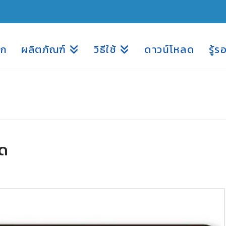
รก
ผลิตภัณฑ์
วิธีใช้
ดาวน์โหลด
รู้ร
ุด