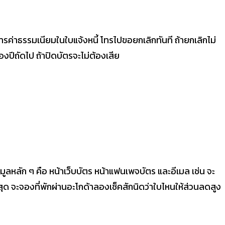
ยการค่าธรรมเนียมในใบแจ้งหนี้ โทรไปขอยกเลิกทันที ถ้ายกเลิกไม่
ของปีถัดไป ถ้าปิดบัตรจะไม่ต้องเสีย
อมูลหลัก ๆ คือ หน้าเว็บบัตร หน้าแฟนเพจบัตร และอีเมล เช่น จะ
่สุด จะจองที่พักผ่านอะโกด้าลองเช็คสักนิดว่าใบไหนให้ส่วนลดสูง