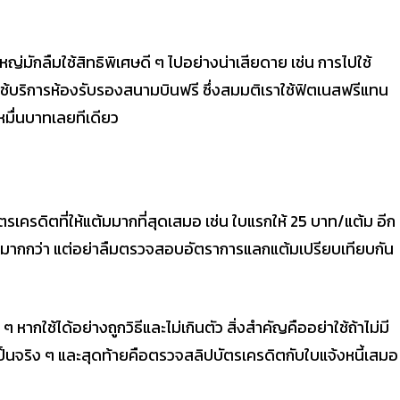
หญ่มักลืมใช้สิทธิพิเศษดี ๆ ไปอย่างน่าเสียดาย เช่น การไปใช้
ช้บริการห้องรับรองสนามบินฟรี ซึ่งสมมติเราใช้ฟิตเนสฟรีแทน
มื่นบาทเลยทีเดียว
บัตรเครดิตที่ให้แต้มมากที่สุดเสมอ เช่น ใบแรกให้ 25 บาท/แต้ม อีก
ต้มมากกว่า แต่อย่าลืมตรวจสอบอัตราการแลกแต้มเปรียบเทียบกัน
หากใช้ได้อย่างถูกวิธีและไม่เกินตัว สิ่งสำคัญคืออย่าใช้ถ้าไม่มี
เป็นจริง ๆ และสุดท้ายคือตรวจสลิปบัตรเครดิตกับใบแจ้งหนี้เสมอ