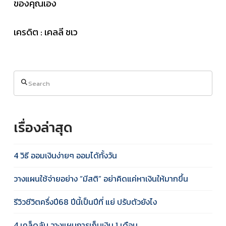
ของคุณเอง
เครดิต : เคลลี ชเว
Search
เรื่องล่าสุด
4 วิธี ออมเงินง่ายๆ ออมได้ทั้งวัน
วางแผนใช้จ่ายอย่าง “มีสติ” อย่าคิดแค่หาเงินให้มากขึ้น
รีวิวชีวิตครึ่งปี68 ปีนี้เป็นปีที่ แย่ ปรับตัวยังไง
4 เคล็ดลับ วางแผนการเก็บเงิน 1 เดือน