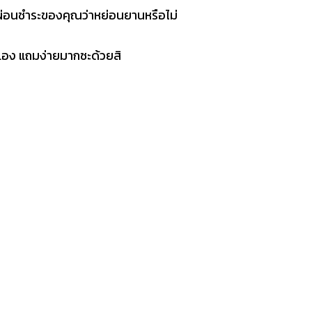
การผ่อนชำระของคุณว่าหย่อนยานหรือไม่
ุณเอง แถมง่ายมากซะด้วยสิ