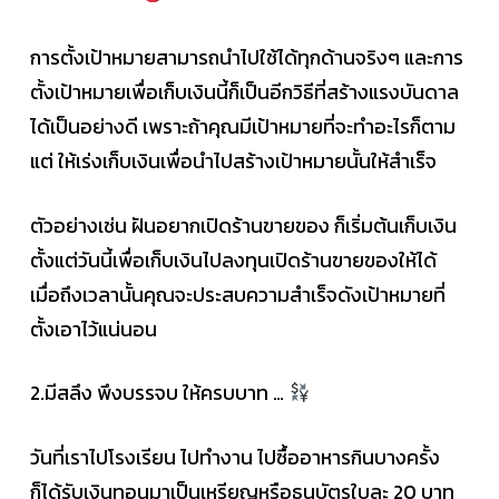
การตั้งเป้าหมายสามารถนำไปใช้ได้ทุกด้านจริงๆ และการ
ตั้งเป้าหมายเพื่อเก็บเงินนี้ก็เป็นอีกวิธีที่สร้างแรงบันดาล
ได้เป็นอย่างดี เพราะถ้าคุณมีเป้าหมายที่จะทำอะไรก็ตาม
แต่ ให้เร่งเก็บเงินเพื่อนำไปสร้างเป้าหมายนั้นให้สำเร็จ
ตัวอย่างเช่น ฝันอยากเปิดร้านขายของ ก็เริ่มต้นเก็บเงิน
ตั้งแต่วันนี้เพื่อเก็บเงินไปลงทุนเปิดร้านขายของให้ได้
เมื่อถึงเวลานั้นคุณจะประสบความสำเร็จดังเป้าหมายที่
ตั้งเอาไว้แน่นอน
2.มีสลึง พึงบรรจบ ให้ครบบาท …
วันที่เราไปโรงเรียน ไปทำงาน ไปซื้ออาหารกินบางครั้ง
ก็ได้รับเงินทอนมาเป็นเหรียญหรือธนบัตรใบละ 20 บาท