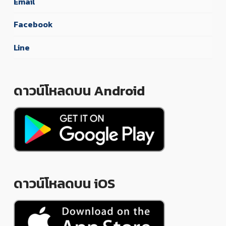
Email
Facebook
Line
ดาวน์โหลดบน Android
ดาวน์โหลดบน iOS