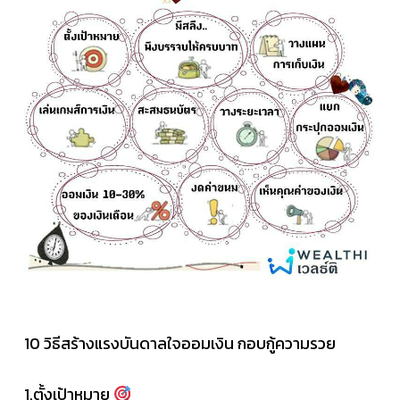
10 วิธีสร้างแรงบันดาลใจออมเงิน กอบกู้ความรวย
1.ตั้งเป้าหมาย