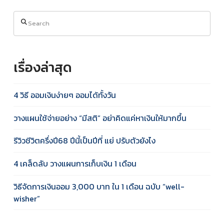
Search
เรื่องล่าสุด
4 วิธี ออมเงินง่ายๆ ออมได้ทั้งวัน
วางแผนใช้จ่ายอย่าง “มีสติ” อย่าคิดแค่หาเงินให้มากขึ้น
รีวิวชีวิตครึ่งปี68 ปีนี้เป็นปีที่ แย่ ปรับตัวยังไง
4 เคล็ดลับ วางแผนการเก็บเงิน 1 เดือน
วิธีจัดการเงินออม 3,000 บาท ใน 1 เดือน ฉบับ “well-
wisher”