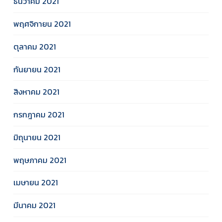
ธันวาคม 2021
พฤศจิกายน 2021
ตุลาคม 2021
กันยายน 2021
สิงหาคม 2021
กรกฎาคม 2021
มิถุนายน 2021
พฤษภาคม 2021
เมษายน 2021
มีนาคม 2021