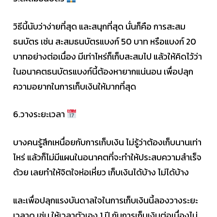
วิธีนี้นับว่าง่ายที่สุด และสนุกที่สุด นั่นก็คือ การสะสม
ธนบัตร เช่น สะสมธนบัตรแบงก์ 50 บาท หรือแบงก์ 20
บาทอย่างต่อเนื่อง มีเท่าไหร่ก็เก็บสะสมไป แล้วให้คิดไว้ว่า
ในอนาคตธนบัตรแบงก์นี้ต้องหายากแน่นอน เพื่อปลุก
ความอยากในการเก็บเงินให้มากที่สุด
6.วางระยะเวลา
บางคนรู้สึกเหนื่อยกับการเก็บเงิน ไม่รู้ว่าต้องเก็บนานเท่า
ไหร่ แล้วก็ไม่มีแผนในอนาคตที่จะทำให้ประสบความสำเร็จ
ด้วย เลยทำให้จิตใจห่อเหี่ยว เก็บเงินได้บ้าง ไม่ได้บ้าง
และเพื่อปลุกแรงบันดาลใจในการเก็บเงินนี้ลองวางระยะ
เวลาดู เช่น ให้เวลาตัวเอง 1 ปี กับการเก็บเงินต่อเนื่องไม่