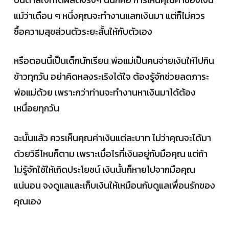
แม้ว่าเดือน ๆ หนึ่งคุณจะทำงานแลกเงินมา แต่ก็ไม่ควร
ซื้อความสุขส่วนตัวระยะสั้นให้กับตัวเอง
หรือตอนนี้เป็นเด็กนักเรียน พ่อแม่เป็นคนจ่ายเงินให้ไปกิน
ข้าวทุกวัน อย่าคิดหลงระเริงได้ใจ ต้องรู้จักช่วยลดภาระ
พ่อแม่ด้วย เพราะกว่าท่านจะทำงานหาเงินมาได้ต้อง
เหนื่อยทุกวัน
ฉะนั้นแล้ว ควรเห็นคุณค่าเงินแต่ละบาท ไม่ว่าคุณจะได้มา
ด้วยวิธีไหนก็ตาม เพราะเมื่อไรที่เงินอยู่กับมือคุณ แต่ถ้า
ไม่รู้จักใช้ให้เกิดประโยชน์ เงินนั้นก็หายไปจากมือคุณ
แน่นอน จงดูแลและเก็บเงินให้เหมือนกับดูแลเพื่อนรักของ
คุณเอง