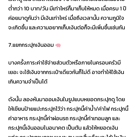
ต่ำกว่า 10 บาท/วัน มีเท่าไหร่ก็มาเก็บให้หมด เมื่อครบ 1 ปี
ค่อยมาดูกันว่า มีเงินเท่าไหร่ เมื่อถึงเวลานั้น ความภูมิใจ
จะเกิดขึ้น และความอยากเก็บเงินต่อก็จะมีเพิ่มขึ้นเช่นกัน
7.แยกกระปุกเงินออม
บางครั้งภาระค่าใช้จ่ายส่วนตัวหรือภายในครอบครัวมี
เยอะ จะใช้เงินจากกระเป๋าเดียวกันก็ไม่ดี อาจทำให้ใช้เงิน
เกินความจำเป็นได้
ดังนั้น ลองหันมาออมเงินในรูปแบบหยอดกระปุกดู โดย
ให้เขียนป้ายแปะกระปุกไว้ว่า กระปุกนี้ค่าน้ำ/ค่าไฟ กระปุกนี้
ค่าอาหาร กระปุกนี้ค่าผ่อนรถ กระปุกนี้ค่าเทอมลูก และ
กระปุกนี้เงินออมในอนาคต เป็นต้น แล้วให้หยอดเงิน