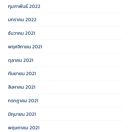
กุมภาพันธ์ 2022
มกราคม 2022
ธันวาคม 2021
พฤศจิกายน 2021
ตุลาคม 2021
กันยายน 2021
สิงหาคม 2021
กรกฎาคม 2021
มิถุนายน 2021
พฤษภาคม 2021