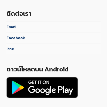
ติดต่อเรา
Email
Facebook
Line
ดาวน์โหลดบน Android