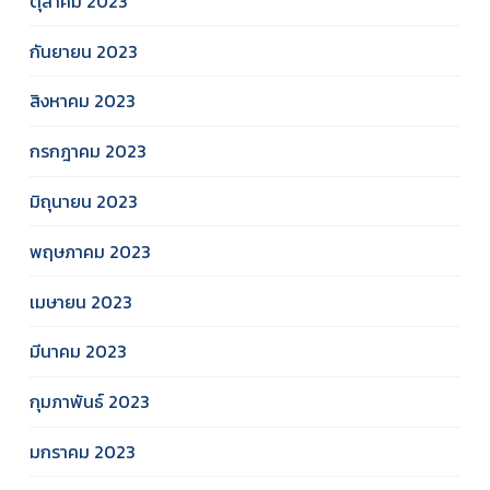
ตุลาคม 2023
กันยายน 2023
สิงหาคม 2023
กรกฎาคม 2023
มิถุนายน 2023
พฤษภาคม 2023
เมษายน 2023
มีนาคม 2023
กุมภาพันธ์ 2023
มกราคม 2023