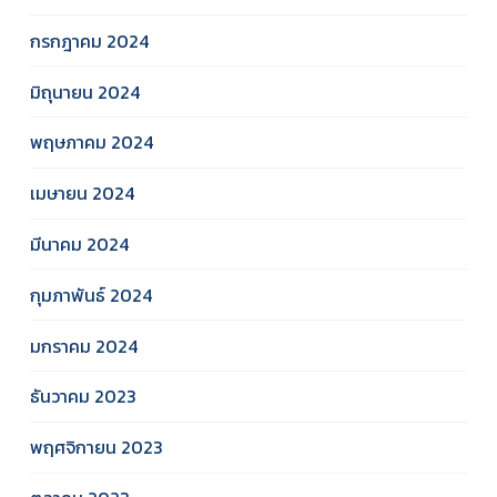
กรกฎาคม 2024
มิถุนายน 2024
พฤษภาคม 2024
เมษายน 2024
มีนาคม 2024
กุมภาพันธ์ 2024
มกราคม 2024
ธันวาคม 2023
พฤศจิกายน 2023