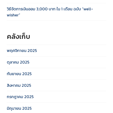
วิธีจัดการเงินออม 3,000 บาท ใน 1 เดือน ฉบับ “well-
wisher”
คลังเก็บ
พฤศจิกายน 2025
ตุลาคม 2025
กันยายน 2025
สิงหาคม 2025
กรกฎาคม 2025
มิถุนายน 2025