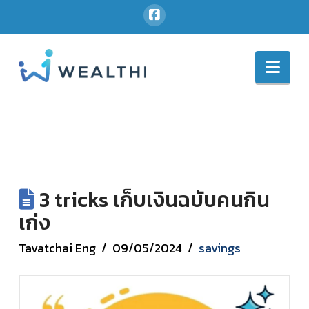
Nav
3 tricks เก็บเงินฉบับคนกิน
เก่ง
Tavatchai Eng
09/05/2024
savings