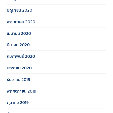
มิถุนายน 2020
พฤษภาคม 2020
เมษายน 2020
มีนาคม 2020
กุมภาพันธ์ 2020
มกราคม 2020
ธันวาคม 2019
พฤศจิกายน 2019
ตุลาคม 2019