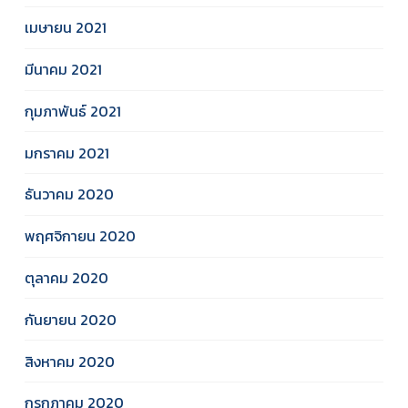
เมษายน 2021
มีนาคม 2021
กุมภาพันธ์ 2021
มกราคม 2021
ธันวาคม 2020
พฤศจิกายน 2020
ตุลาคม 2020
กันยายน 2020
สิงหาคม 2020
กรกฎาคม 2020