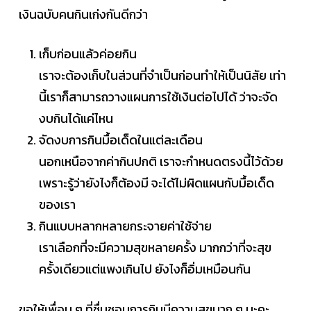
เงินฉบับคนกินเก่งกันดีกว่า
เก็บก่อนแล้วค่อยกิน
เราจะต้องเก็บในส่วนที่จำเป็นก่อนทำให้เป็นนิสัย เท่า
นี้เราก็สามารถวางแผนการใช้เงินต่อไปได้ ว่าจะจัด
งบกินได้แค่ไหน
จัดงบการกินมื้อเด็ดในแต่ละเดือน
นอกเหนือจากค่ากินปกติ เราจะกำหนดตรงนี้ไว้ด้วย
เพราะรู้ว่ายังไงก็ต้องมี จะได้ไม่ผิดแผนกับมื้อเด็ด
ของเรา
กินแบบหลากหลายกระจายค่าใช้จ่าย
เราเลือกที่จะมีความสุขหลายครั้ง มากกว่าที่จะสุข
ครั้งเดียวแต่แพงเกินไป ยังไงก็อิ่มเหมือนกัน
ขอให้เพื่อน ๆ ที่ชื่นชอบการกินมีความสุขมาก ๆ นะคะ