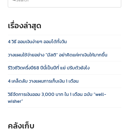
เรื่องล่าสุด
4 วิธี ออมเงินง่ายๆ ออมได้ทั้งวัน
วางแผนใช้จ่ายอย่าง “มีสติ” อย่าคิดแค่หาเงินให้มากขึ้น
รีวิวชีวิตครึ่งปี68 ปีนี้เป็นปีที่ แย่ ปรับตัวยังไง
4 เคล็ดลับ วางแผนการเก็บเงิน 1 เดือน
วิธีจัดการเงินออม 3,000 บาท ใน 1 เดือน ฉบับ “well-
wisher”
คลังเก็บ