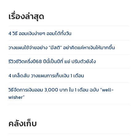
เรื่องล่าสุด
4 วิธี ออมเงินง่ายๆ ออมได้ทั้งวัน
วางแผนใช้จ่ายอย่าง “มีสติ” อย่าคิดแค่หาเงินให้มากขึ้น
รีวิวชีวิตครึ่งปี68 ปีนี้เป็นปีที่ แย่ ปรับตัวยังไง
4 เคล็ดลับ วางแผนการเก็บเงิน 1 เดือน
วิธีจัดการเงินออม 3,000 บาท ใน 1 เดือน ฉบับ “well-
wisher”
คลังเก็บ