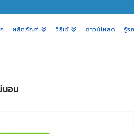
รก
ผลิตภัณฑ์
วิธีใช้
ดาวน์โหลด
รู้ร
แน่นอน