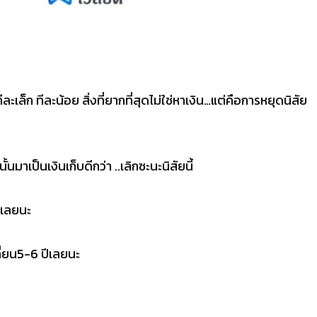
ทีละเล็ก ทีละน้อย สิ่งที่ยากที่สุดไม่ใช่หาเงิน…แต่คือการหยุดนิสัย
ั้นมาเป็นเงินเก็บดีกว่า ..เลิกซะนะนิสัยนี้
 เลยนะ
ปลี่ยน5-6 ปีเลยนะ