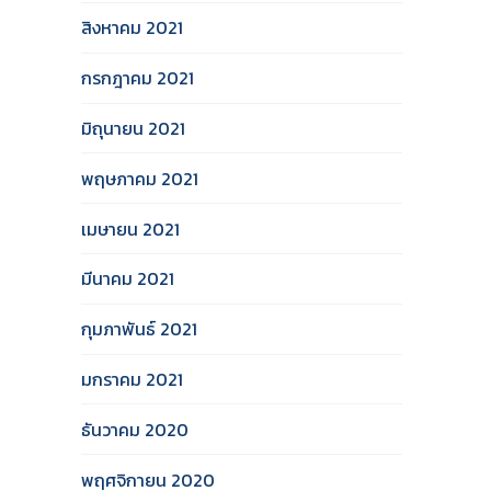
สิงหาคม 2021
กรกฎาคม 2021
มิถุนายน 2021
พฤษภาคม 2021
เมษายน 2021
มีนาคม 2021
กุมภาพันธ์ 2021
มกราคม 2021
ธันวาคม 2020
พฤศจิกายน 2020