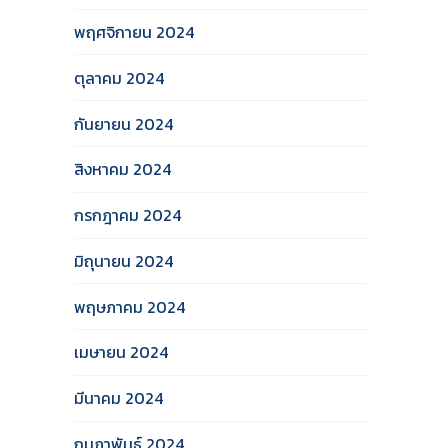
พฤศจิกายน 2024
ตุลาคม 2024
กันยายน 2024
สิงหาคม 2024
กรกฎาคม 2024
มิถุนายน 2024
พฤษภาคม 2024
เมษายน 2024
มีนาคม 2024
กุมภาพันธ์ 2024