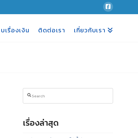
อบเรื่องเงิน
ติดต่อเรา
เกี่ยวกับเรา
Search
เรื่องล่าสุด