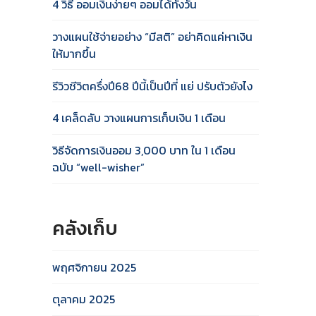
4 วิธี ออมเงินง่ายๆ ออมได้ทั้งวัน
วางแผนใช้จ่ายอย่าง “มีสติ” อย่าคิดแค่หาเงิน
ให้มากขึ้น
รีวิวชีวิตครึ่งปี68 ปีนี้เป็นปีที่ แย่ ปรับตัวยังไง
4 เคล็ดลับ วางแผนการเก็บเงิน 1 เดือน
วิธีจัดการเงินออม 3,000 บาท ใน 1 เดือน
ฉบับ “well-wisher”
คลังเก็บ
พฤศจิกายน 2025
ตุลาคม 2025