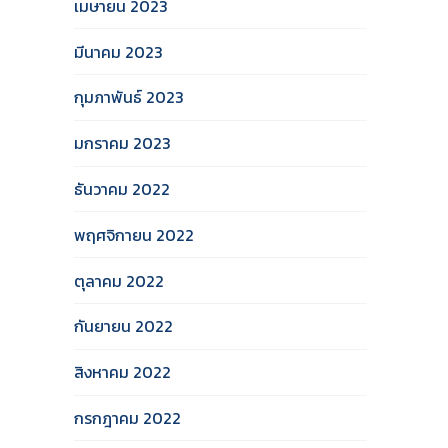
เมษายน 2023
มีนาคม 2023
กุมภาพันธ์ 2023
มกราคม 2023
ธันวาคม 2022
พฤศจิกายน 2022
ตุลาคม 2022
กันยายน 2022
สิงหาคม 2022
กรกฎาคม 2022