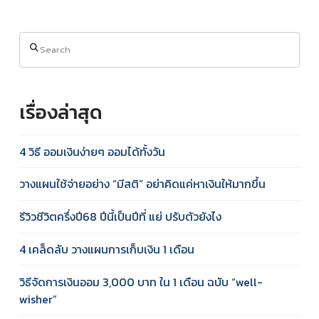
Search
เรื่องล่าสุด
4 วิธี ออมเงินง่ายๆ ออมได้ทั้งวัน
วางแผนใช้จ่ายอย่าง “มีสติ” อย่าคิดแค่หาเงินให้มากขึ้น
รีวิวชีวิตครึ่งปี68 ปีนี้เป็นปีที่ แย่ ปรับตัวยังไง
4 เคล็ดลับ วางแผนการเก็บเงิน 1 เดือน
วิธีจัดการเงินออม 3,000 บาท ใน 1 เดือน ฉบับ “well-
wisher”