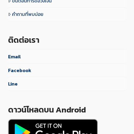
ขั้นตอนการขอวงเงิน
คำถามที่พบบ่อย
ติดต่อเรา
Email
Facebook
Line
ดาวน์โหลดบน Android