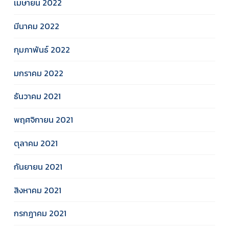
เมษายน 2022
มีนาคม 2022
กุมภาพันธ์ 2022
มกราคม 2022
ธันวาคม 2021
พฤศจิกายน 2021
ตุลาคม 2021
กันยายน 2021
สิงหาคม 2021
กรกฎาคม 2021