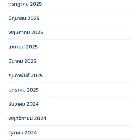
กรกฎาคม 2025
มิถุนายน 2025
พฤษภาคม 2025
เมษายน 2025
มีนาคม 2025
กุมภาพันธ์ 2025
มกราคม 2025
ธันวาคม 2024
พฤศจิกายน 2024
ตุลาคม 2024