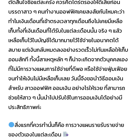
ตัดสินใจซื้อแต่ละครั้ง ควรคิดไตร่ตรองให้ดีเสียก่อน
บรรดาสาว ๆ คนทำงานออฟฟิศเคยสงสัยกันไหมคะว่า
ทำไมเงินเดือนที่เข้าตรงเวลาทุกเดือนถึงไม่เคยมีเหลือ
เก็บทั้งที่เงินเดือนที่ได้รับในแต่ละเดือนนั้น จริง ๆ แล้ว
เหลือเก็บไว้ในบัญชีได้มากมายไว้ใช้จ่ายในอนาคตได้
สบาย แต่เงินกลับหมดลงอย่างรวดเร็วไม่ทันเหลือให้เก็บ
ออมสักที ทั้งนี้สาเหตุหลัก ๆ ก็น่าจะเกิดจากตัวบุคคลเอง
ที่ไม่มีการวางแผนการใช้จ่ายที่ดีพอ หรือใช้จ่ายฟุ่มเฟือย
จนทำให้เงินไม่มีเหลือเก็บเลย วันนี้จึงขอนำวิธีออมเงิน
สำหรับ สาวออฟฟิศ ออมเงิน อย่างไรให้รวย ที่สามารถ
ช่วยให้สาว ๆ นั้นนำไปปรับใช้ในการออมเงินได้อย่างมี
ประสิทธิภาพค่ะ
สิ่งแรกที่ควรทำนั่นก็คือ การวางแผนรายรับรายจ่าย
ของตัวเองในแต่ละเดือน