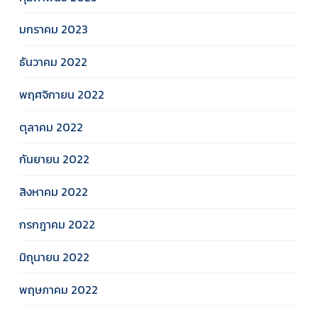
มกราคม 2023
ธันวาคม 2022
พฤศจิกายน 2022
ตุลาคม 2022
กันยายน 2022
สิงหาคม 2022
กรกฎาคม 2022
มิถุนายน 2022
พฤษภาคม 2022