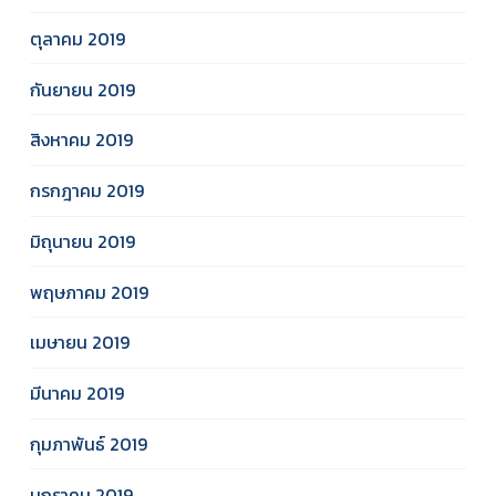
ตุลาคม 2019
กันยายน 2019
สิงหาคม 2019
กรกฎาคม 2019
มิถุนายน 2019
พฤษภาคม 2019
เมษายน 2019
มีนาคม 2019
กุมภาพันธ์ 2019
มกราคม 2019