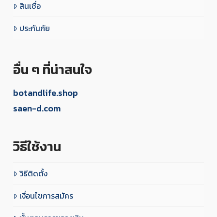
สินเชื่อ
ประกันภัย
อื่น ๆ ที่น่าสนใจ
botandlife.shop
saen-d.com
วิธีใช้งาน
วิธีติดตั้ง
เงื่อนไขการสมัคร