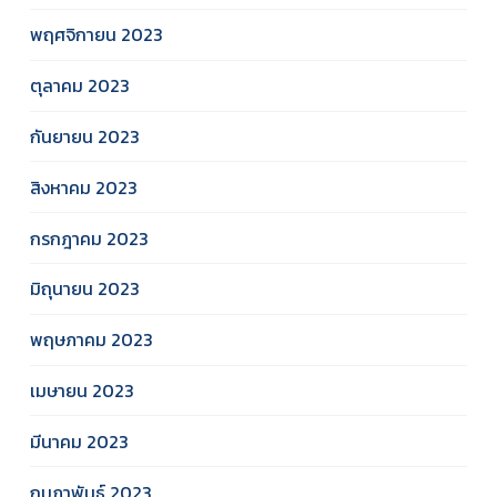
พฤศจิกายน 2023
ตุลาคม 2023
กันยายน 2023
สิงหาคม 2023
กรกฎาคม 2023
มิถุนายน 2023
พฤษภาคม 2023
เมษายน 2023
มีนาคม 2023
กุมภาพันธ์ 2023