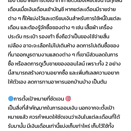
เอง ต่อมาคือการตั้งเป้าท้าทายตัวเองให้ชัดเจน ในทุกสิ้น
เดือนเมื่อเงินเดือนเข้าบัญชี หากแต่ละเดือนมีรายจ่าย
ต่าง ๆ ก็ให้แบ่งไว้และเตรียมเงินสำหรับการใช้หนี้ในแต่ละ
เดือน และต้องรู้จักซื้อของต่าง ๆ เช่น เสื้อผ้า เครื่อง
ประดับ กระเป๋า รองเท้า ซึ่งถือว่าเป็นของใช้จ่ายสิ้น
เปลือง อาจะจะเลือกไม่ไปเดินห้าง ลดการไปเดินซื้อของ
ที่มาออกบูธตามงานแสดงต่าง ๆ ที่เขามีส่วนลดในการ
ซื้อ หรือลดการดูเว็บขายของออนไลน์ เพราะทั้ง 2 อย่าง
นี้สามารถสร้างความอยากซื้อ และเพิ่มกิเลสความอยาก
ให้ตัวเอง ลดการทานอาหารนอกบ้านบ้าง เป็นต้น
การตั้งเป้าหมายที่ชัดเจน
เป็นสิ่งที่สำคัญมากในการออมเงิน นอกจากจะตั้งเป้า
หมายแล้ว ควรกำหนดให้ชัดเจนว่าเงินในแต่ละเดือนที่ได้
รับมานั้น มีเงินเดือนเท่านี้แบ่งเก็บเท่าไหร่ เก็บไว้ใช้ทั้ง