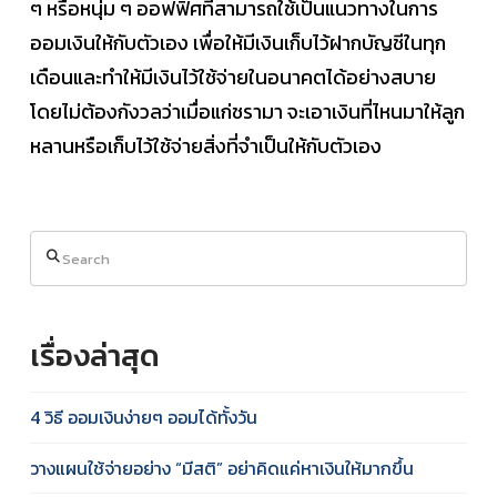
ๆ หรือหนุ่ม ๆ ออฟฟิศที่สามารถใช้เป็นแนวทางในการ
ออมเงินให้กับตัวเอง เพื่อให้มีเงินเก็บไว้ฝากบัญชีในทุก
เดือนและทำให้มีเงินไว้ใช้จ่ายในอนาคตได้อย่างสบาย
โดยไม่ต้องกังวลว่าเมื่อแก่ชรามา จะเอาเงินที่ไหนมาให้ลูก
หลานหรือเก็บไว้ใช้จ่ายสิ่งที่จำเป็นให้กับตัวเอง
Search
เรื่องล่าสุด
4 วิธี ออมเงินง่ายๆ ออมได้ทั้งวัน
วางแผนใช้จ่ายอย่าง “มีสติ” อย่าคิดแค่หาเงินให้มากขึ้น