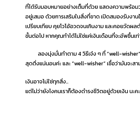
ที่ได้รับมอบหมายอย่างเต็มที่ด้วย แสดงความพร้อมว
อยู่เสมอ ด้วยการเสริมในสิ่งที่ขาด เปิดสมองรับงานให
เปรียบเทียบ คุยโวโอ้อวดจนเกินงาม และคอยวัดผล
ขั้นต่อไป หากคุณทำได้ไม่ใช่แค่เงินเดือนที่จะอัพขึ้
ลองมุ่งมั่นทำตาม 4 วิธีเจ๋ง ๆ ที่ “well-wisher”
สุดติ่งแน่นอนค่ะ และ “well-wisher” เชื่อว่ามันจะส
เงินอาจไม่ใช่ทุกสิ่ง..
แต่ไม่ว่ายังไงคนเราก็ต้องดำรงชีวิตอยู่ด้วยเงิน นะค