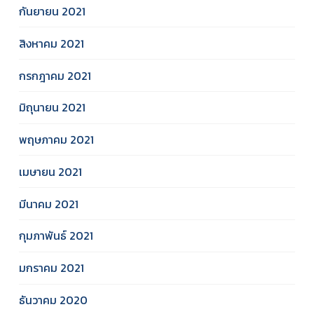
กันยายน 2021
สิงหาคม 2021
กรกฎาคม 2021
มิถุนายน 2021
พฤษภาคม 2021
เมษายน 2021
มีนาคม 2021
กุมภาพันธ์ 2021
มกราคม 2021
ธันวาคม 2020