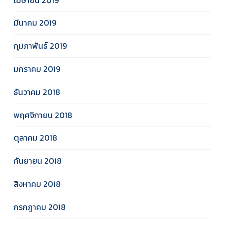
มีนาคม 2019
กุมภาพันธ์ 2019
มกราคม 2019
ธันวาคม 2018
พฤศจิกายน 2018
ตุลาคม 2018
กันยายน 2018
สิงหาคม 2018
กรกฎาคม 2018