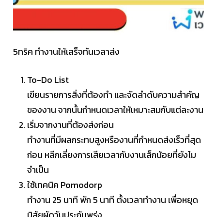
5ทริค ทำงานให้เสร็จทันเวลาส่ง
To-Do List
เขียนรายการสิ่งที่ต้องทำ และจัดลำดับความสำคัญ
ของงาน จากนั้นกำหนดเวลาให้เหมาะสมกับแต่ละงาน
เริ่มจากงานที่ต้องส่งก่อน
ทำงานที่มีผลกระทบสูงหรืองานที่กำหนดส่งเร็วที่สุด
ก่อน หลีกเลี่ยงการเสียเวลากับงานเล็กน้อยที่ยังไม
จำเป็น
ใช้เทคนิค Pomodorp
ทำงาน 25 นาที พัก 5 นาที ตั้งเวลาทำงาน เพื่อหยุด
นิสัยผัดวันประกันพรุ่ง