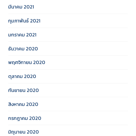
มีนาคม 2021
กุมภาพันธ์ 2021
มกราคม 2021
ธันวาคม 2020
พฤศจิกายน 2020
ตุลาคม 2020
กันยายน 2020
สิงหาคม 2020
กรกฎาคม 2020
มิถุนายน 2020