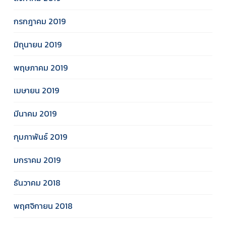
กรกฎาคม 2019
มิถุนายน 2019
พฤษภาคม 2019
เมษายน 2019
มีนาคม 2019
กุมภาพันธ์ 2019
มกราคม 2019
ธันวาคม 2018
พฤศจิกายน 2018