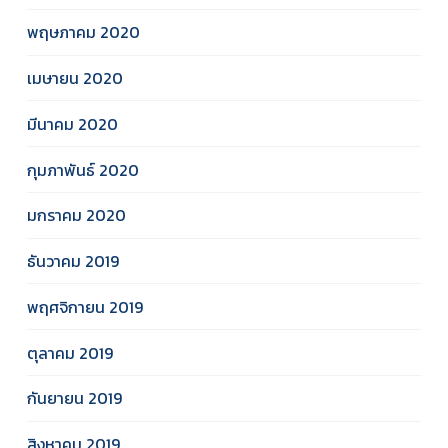
พฤษภาคม 2020
เมษายน 2020
มีนาคม 2020
กุมภาพันธ์ 2020
มกราคม 2020
ธันวาคม 2019
พฤศจิกายน 2019
ตุลาคม 2019
กันยายน 2019
สิงหาคม 2019