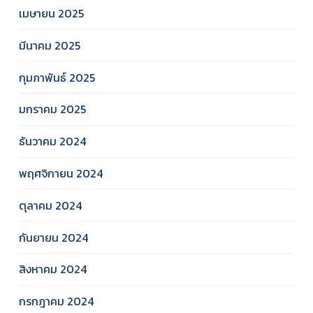
เมษายน 2025
มีนาคม 2025
กุมภาพันธ์ 2025
มกราคม 2025
ธันวาคม 2024
พฤศจิกายน 2024
ตุลาคม 2024
กันยายน 2024
สิงหาคม 2024
กรกฎาคม 2024