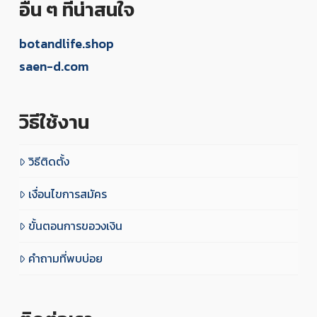
อื่น ๆ ที่น่าสนใจ
botandlife.shop
saen-d.com
วิธีใช้งาน
วิธีติดตั้ง
เงื่อนไขการสมัคร
ขั้นตอนการขอวงเงิน
คำถามที่พบบ่อย