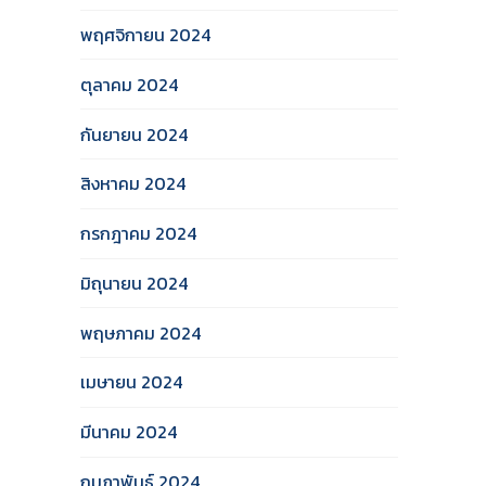
พฤศจิกายน 2024
ตุลาคม 2024
กันยายน 2024
สิงหาคม 2024
กรกฎาคม 2024
มิถุนายน 2024
พฤษภาคม 2024
เมษายน 2024
มีนาคม 2024
กุมภาพันธ์ 2024