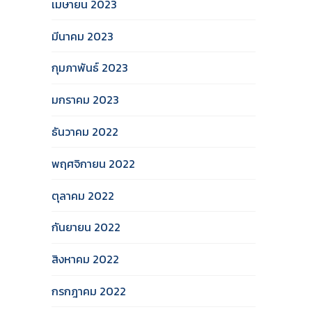
เมษายน 2023
มีนาคม 2023
กุมภาพันธ์ 2023
มกราคม 2023
ธันวาคม 2022
พฤศจิกายน 2022
ตุลาคม 2022
กันยายน 2022
สิงหาคม 2022
กรกฎาคม 2022