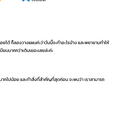
่ค่อยได้ ก็ลองวางแผนค่ะว่าวันนี้จะทำอะไรบ้าง และพยายามทำให้
ะเบียบมากกว่าเดิมเยอะเลยล่ะค่ะ
ากไปน้อย และทำสิ่งที่สำคัญที่สุดก่อน จะพบว่า เราสามารถ