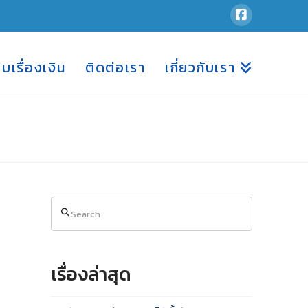
อบเรื่องเงิน
ติดต่อเรา
เกี่ยวกับเรา
Search
เรื่องล่าสุด