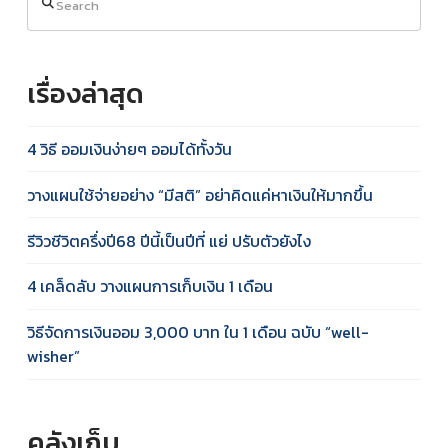
เรื่องล่าสุด
4 วิธี ออมเงินง่ายๆ ออมได้ทั้งวัน
วางแผนใช้จ่ายอย่าง “มีสติ” อย่าคิดแค่หาเงินให้มากขึ้น
รีวิวชีวิตครึ่งปี68 ปีนี้เป็นปีที่ แย่ ปรับตัวยังไง
4 เคล็ดลับ วางแผนการเก็บเงิน 1 เดือน
วิธีจัดการเงินออม 3,000 บาท ใน 1 เดือน ฉบับ “well-
wisher”
คลังเก็บ