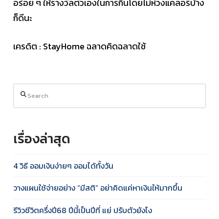
อร่อย ๆ ให้รางวัลตัวเองในการกินโดยไม่ห่วงแคลอรี่บ้าง
ก็ดีนะ
เครดิต : StayHome ฉลาดคิดฉลาดใช้
Search
เรื่องล่าสุด
4 วิธี ออมเงินง่ายๆ ออมได้ทั้งวัน
วางแผนใช้จ่ายอย่าง “มีสติ” อย่าคิดแค่หาเงินให้มากขึ้น
รีวิวชีวิตครึ่งปี68 ปีนี้เป็นปีที่ แย่ ปรับตัวยังไง