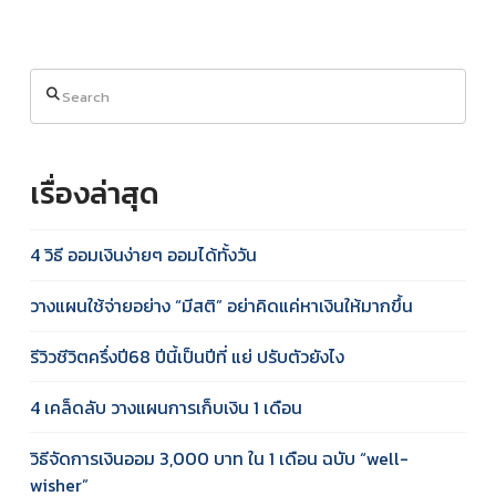
Search
เรื่องล่าสุด
4 วิธี ออมเงินง่ายๆ ออมได้ทั้งวัน
วางแผนใช้จ่ายอย่าง “มีสติ” อย่าคิดแค่หาเงินให้มากขึ้น
รีวิวชีวิตครึ่งปี68 ปีนี้เป็นปีที่ แย่ ปรับตัวยังไง
4 เคล็ดลับ วางแผนการเก็บเงิน 1 เดือน
วิธีจัดการเงินออม 3,000 บาท ใน 1 เดือน ฉบับ “well-
wisher”