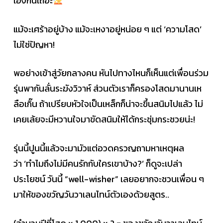
เองกันเถอะ
แม้จะเศร้าอยู่บ้าง แม้จะเหงาอยู่หน่อย ๆ แต่ ‘ความโสด’
ไม่ใช่ปัญหา!
พอย่างเข้าสู่วัยกลางคน หันไปทางไหนก็เห็นแต่เพื่อนร่วม
รุ่นพากันลั่นระฆังวิวาห์ ส่วนตัวเราก็ครองโสดมานานเห
ลือเกิ๊น ถ้าเปรียบหัวใจเป็นเหล็กก็น่าจะขึ้นสนิมไปแล้ว ไม่
เคยเล้ยจะมีหวานใจมาขัดสนิมให้ได้กระชุ่มกระชวยน่ะ!
รุ่นนี้ปูนนี้แล้วจะมามัวแต่อวดครวญถามหาเหตุผล
ว่า ‘ทำไมถึงไม่มีคนรักกับใครเขาบ้าง?’ ก็ดูจะเปล่า
ประโยชน์ วันนี้ “well-wisher” เลยอยากจะชวนเพื่อน ๆ
มาให้ของขวัญวันวาเลนไทน์ตัวเองด้วยสูตร..