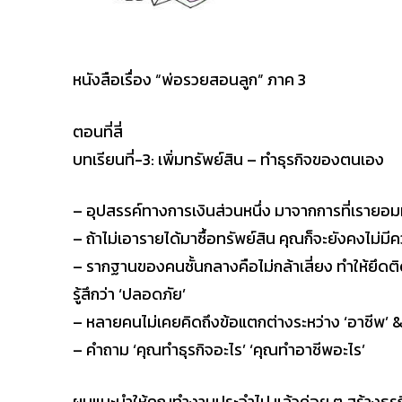
หนังสือเรื่อง “พ่อรวยสอนลูก” ภาค 3
ตอนที่สี่
บทเรียนที่-3: เพิ่มทรัพย์สิน – ทำธุรกิจของตนเอง
– อุปสรรค์ทางการเงินส่วนหนึ่ง มาจากการที่เรายอ
– ถ้าไม่เอารายได้มาซื้อทรัพย์สิน คุณก็จะยังคงไม่มี
– รากฐานของคนชั้นกลางคือไม่กล้าเสี่ยง ทำให้ยึดติด
รู้สึกว่า ‘ปลอดภัย’
– หลายคนไม่เคยคิดถึงข้อแตกต่างระหว่าง ‘อาชีพ’ & ‘
– คำถาม ‘คุณทำธุรกิจอะไร’ ‘คุณทำอาชีพอะไร’
ผมแนะนำให้คุณทำงานประจำไป แล้วค่อย ๆ สร้างธุรกิ