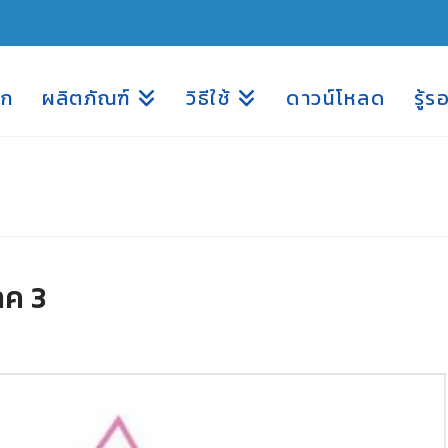
รก
ผลิตภัณฑ์
วิธีใช้
ดาวน์โหลด
รู้ร
าค 3