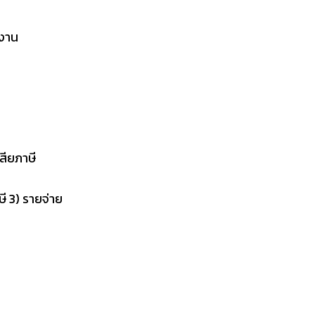
ำงาน
เสียภาษี
ษี 3) รายจ่าย