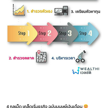
4 กลเม็ด เคล็ดเริ่มธุรกิจ ฉบับมนุษย์เงินเดือน