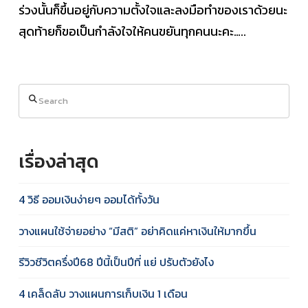
ร่วงนั้นก็ขึ้นอยู่กับความตั้งใจและลงมือทำของเราด้วยนะ
สุดท้ายก็ขอเป็นกำลังใจให้คนขยันทุกคนนะคะ…..
Search
เรื่องล่าสุด
4 วิธี ออมเงินง่ายๆ ออมได้ทั้งวัน
วางแผนใช้จ่ายอย่าง “มีสติ” อย่าคิดแค่หาเงินให้มากขึ้น
รีวิวชีวิตครึ่งปี68 ปีนี้เป็นปีที่ แย่ ปรับตัวยังไง
4 เคล็ดลับ วางแผนการเก็บเงิน 1 เดือน